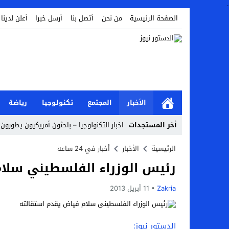
.
الصفحة الرئيسية
من نحن
أتصل بنا
أرسل خبرا
أعلن لدينا
الأخبار
المجتمع
تكنولوجيا
رياضة
أخر المستجدات
اخبار التكنولوجيا – باحثون أمريكيون يطورون 
أخبار الفن – ب الفن – إسعاد يونس: عادل إ
الرئيسية
الأخبار
أخبار في 24 ساعه
رئيس الوزراء الفلسطيني سلا
اراء و اقلام الدستور – بعد ست سنوات من انف
مال و اعمال – تراجع السندات الخليجية والم
Zakria
11 أبريل 2013
اخبار العرب – الكويت: وفاة عامل نتيجة عد
عالم الجريمة – بالصور: إسبانيا تلغي حالة ال
الدستور نيوز: