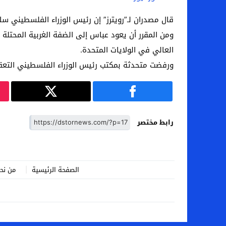
اخبار الرياضة – اليويفا يعقد اجتماعا طارئا
قال مصدران لـ”رويترز” إن رئيس الوزراء الفلسطيني
ومن المقرر أن يعود عباس إلى الضفة الغربية المحتلة
عالم الجريمة – ب الأمن والقضاء – في الصورة
العالي في الولايات المتحدة.
عالم الجريمة – قُتل أربعة مهاجرين غير شرعيين
ورفضت متحدثة بمكتب رئيس الوزراء الفلسطيني التعقي
مال و اعمال – انكماش الاقتصاد السعودي ل
رابط مختصر
الصفحة الرئيسية
من نح
.