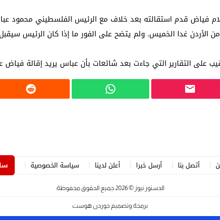
 لبحث خطة الفيفا لبيع حصة في كيان تجاري جديد
 سلام فياض قدم استقالته بعد خلاف مع الرئيس الفلسطيني محمود عب
 من الأردن غدا الخميس. ولم يتضح على الفور ما إذا كان الرئيس سيق
: إحباط عمليتين لتهريب مادة الكبتاجون إلى الخليج
 أثناء محاولتهم عبور القناة الإنجليزية باتجاه بريطانيا
ب على التقارير التي جاءت بعد شائعات بأن عباس يريد إقالة فياض 
لمرة الأولى منذ عامين ونصف
ن
أتصل بنا
أرسل خبرا
أعلن لدينا
سياسة الخصوصية
ساه
الدستور نيوز
© 2026 جميع الحقوق محفوظة.
برمجة وتصميم
جوردن هوست