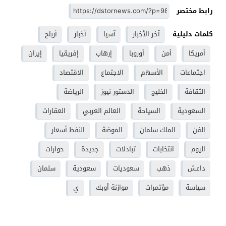
رابط مختصر
كلمات دليلية
آخر الأخبار
آسيا
أخبار
أرباح
أمريكا
أمن
أوروبا
إرهاب
إفريقيا
إيران
اجتماعات
الأسهم
الاجتماع
الاقتصاد
الثقافة
الخليج
الدستور نيوز
الرياضة
السعودية
السياحة
العالم العربي
العقارات
الفن
الملك سلمان
الموضة
النفط أسعار
اليوم
انتخابات
تبادلات
جديدة
حوارات
داعش
ذهب
سعوديات
سعودية
سلمان
سياسة
مؤتمرات
موازنة أوبك
ي