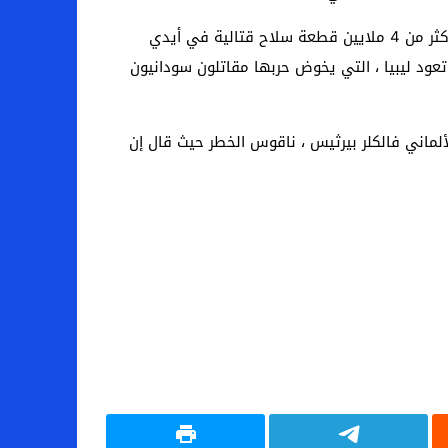
لا أحد يعرف العدد الدقيق للمسلحين في السودان ولا عدد الأسلحة القتالية. ومع ذلك ، تشير بعض التقديرات إلى أن هناك أكثر من 4 ملايين قطعة سلاح قتالية في أيدي
عود ليبيا ، التي يخوض حربها مقاتلون سودانيون
ألماني فالكلر بيرثيس ، ناقوس الخطر حيث قال إن