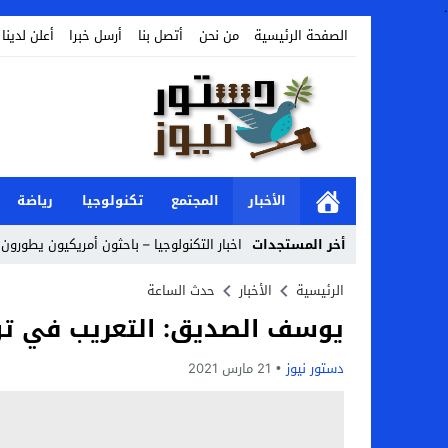
.
الصفحة الرئيسية
من نحن
أتصل بنا
أرسل خبرا
أعلن لدينا
الأخبار
المجتمع
تكنولوجيا
رياضة
أخر المستجدات
اخبار التكنولوجيا – باحثون أمريكيون يطورون 
Stop
الرئيسية
الأخبار
حدث الساعة
يوسف الصديق: التعريب في تون
Previous
Next
دستور نيوز
21 مارس 2021