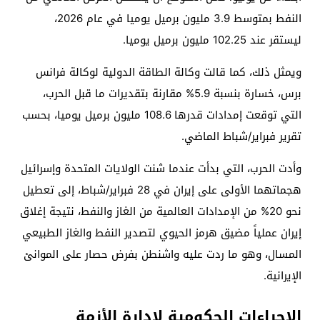
النفط بمتوسط ​​3.9 مليون برميل يوميا في عام 2026،
ليستقر عند 102.25 مليون برميل يوميا.
ويمثل ذلك، كما قالت وكالة الطاقة الدولية لوكالة فرانس
برس، خسارة بنسبة 5.9% مقارنة بتقديرات ما قبل الحرب،
التي توقعت إمدادات قدرها 108.6 مليون برميل يوميا، بحسب
تقرير فبراير/شباط الماضي.
وأدت الحرب، التي بدأت عندما شنت الولايات المتحدة وإسرائيل
هجماتهما الأولى على إيران في 28 فبراير/شباط، إلى تعطيل
نحو 20% من الإمدادات العالمية من الغاز والنفط، نتيجة إغلاق
إيران عملياً مضيق هرمز الحيوي لتصدير النفط والغاز الطبيعي
المسال، وهو ما ردت عليه واشنطن بفرض حصار على الموانئ
الإيرانية.
الإجراءات الحكومية لإدارة الأزمة