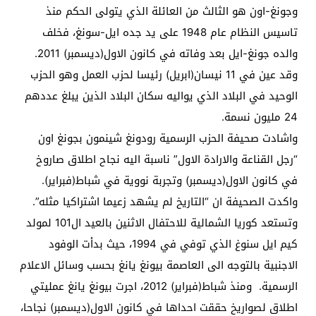
وجونغ-اون هو الثالث من العائلة الذي يتولى الحكم منذ
تاسيس النظام عام 1948 على يد جده ايل-سونغ، فخلف
والده جونغ-ايل بعد وفاته في كانون الاول(ديسمبر) 2011.
وقد عين في 11 نيسان(ابريل) رئيسا لحزب العمل وهو الحزب
الوحيد في البلاد الذي يواليه سكان البلاد الذين يبلغ عددهم
24 مليون نسمة.
واشادت صحيفة الحزب الرسمية رودونغ شينمون بجونغ اون
“رجل القناعة والارادة الاول” ناسبة اليه نجاح اطلاق صاروخ
في كانون الاول(ديسمبر) وتجربة نووية في شباط(فبراير).
واكدت الصحيفة ان “التاريخ لم يشهد زعيما اشتراكيا مثله”.
وتستعد كوريا الشمالية للاحتفال الاثنين بالعيد ال101 لمولد
كيم ايل سنوغ الذي توفي في 1994، حيث بدأت الوفود
الاجنبية بالتوجه الى العاصمة بيونغ يانغ بحسب وسائل الاعلام
الرسمية. ومنذ شباط(فبراير) 2012، اجرت بيونغ يانغ عمليتي
اطلاق لصواريخ حققت احداها في كانون الاول(ديسمبر) نجاحا،