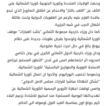
وحضت الولايات المتحدة وكوريا الجنوبية كوريا الشمالية على
الكف عن “اللعب بالنار” والاحجام عن اطلاق الصاروخ الذي تبدو
عاقدة العزم عليه بالرغم من العقوبات الدولية وتحت طائلة
اشعال الحرب في شبه الجزيرة.
كما دان وزراء خارجية مجموعة الثماني “باشد العبارات” موقف
كوريا الشمالية وتوعدوا بفرض عقوبات جديدة على نظام
بيونغ يانغ في حال اجرت تجربة صاروخية.
ودان وزراء خارجية الدول الثماني الكبرى في بيان ختامي
اصدروه اثر اجتماعهم امس في لندن “التطور المستمر لبرنامج
الاسلحة النووية والصواريخ البالستية” لكوريا الشمالية،
وخصوصا تخصيب اليورانيوم. واكدوا ان اعمال كوريا الشمالية
“تشكل انتهاكا مباشرا لقرارات مجلس الامن الدولي”.
وامس توقفت اجهزة الترويج الرسمية الكورية الشمالية عن
تهديداتها اليومية المستمرة منذ اسابيع للاشادة بزعيم البلاد
كيم جونغ-اون بمناسبة العيد الاول لوصوله الى الحكم.