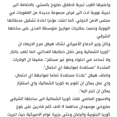
واعتبرها الغرب تجربة لاطلاق صاروخ بالستي، بالاضافة الى
تجربة نووية ادت الى فرض مجموعة جديدة من العقوبات في
مجلس الامن الدولي. كما اعلنت مؤخرا اعادة تشغيل محطاتها
النووية ونصبت بطاريات صواريخ متوسطة المدى على ساحلها
الشرقي.
وكان وزير الدفاع الأميركي تشاك هيغل صرح الاربعاء ان
“كوريا الشمالية ومن خلال خطابها العدائي، انما تلعب بالنار
ولا تساعد في احتواء وضع غير مستقر”، مضيفا ان الولايات
المتحدة “مستعدة لمواجهة اي احتمال”.
واضاف هيغل “بلادنا مستعدة تماما لمواجهة اي احتمال،
واي عمل يمكن ان تقوم به كوريا الشمالية، واي استفزاز
يمكن ان تنجر اليه”.
والاسبوع الماضي نقلت كوريا الشمالية الى ساحلها الشرقي
صاروخي موسودان مداهما 4 الاف كلم قادرين على بلوغ
كوريا الجنوبية واليابان وحتى جزيرة غوام الاميركية حيث اجريت