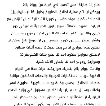
مناورات طارئة أمس تحسبا لاي ضربة من بيونغ يانغ.
ويمكن ان تتم عملية اطلاق الصاروخ بحلول 15 نيسان(ابريل)
المصادف ذكرى مولد مؤسس كوريا الشمالية او ان تتزامن مع
الزيارة المقررة الجمعة لسيول لوزير الخارجية الاميركي جون
كيري والامين العام للحلف الاطلسي اندرس فوغ راسموسن.
واشار مصدر حكومي كوري جنوبي الى ان بيونغ يانغ يمكن ان
تطلق عدة صواريخ اذ تم رصد تحركات لعدة آليات مجهزة
لاطلاق صواريخ سكود (مداها بضع مئات الكيلومترات)
وصواريخ رودونغ (مداها يتجاوز الالف كلم).
وقامت بيونغ يانغ بتحريك صواريخها مرات عدة في الايام
الاخيرة لارباك الاستخبارات الاجنبية والعملاء المكلفين مراقبة
منصات الاطلاق، بحسب وكالة يونهاب الكورية الجنوبية امس.
واعلنت وسائل اعلام يابانية نقلا عن مسؤول في وزارة الدفاع
اليابانية ان منصة او منصتي اطلاق لصواريخ موسودان تم
توجيهها نحو السماء، لكن الامر ربما يكون لمجرد التضليل.