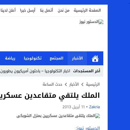
.
الصفحة الرئيسية
من نحن
أتصل بنا
أرسل خبرا
أعلن لدينا
الأخبار
المجتمع
تكنولوجيا
رياضة
أخر المستجدات
اخبار التكنولوجيا – باحثون أمريكيون يطورون ر
Stop
الرئيسية
الأخبار
حدث الساعة
الملك يلتقي متقاعدين عسكري
Previous
Next
Zakria
11 أبريل 2013
الدستور نيوز: