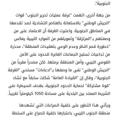
الجنوبية”.
من جهة أخرى، اتهمت “غرفة عمليات تحرير الجنوب” قوات
“الجيش الوطني” بالاستعانة بالعناصر التشادية لصد تقدمها
في المناطق الجنوبية. واعتبرت الغرفة أن الاعتماد على من
وصفتهم بـ”المرتزقة” وتمويلهم من الموارد الليبية يعكس
“خطورة قصر النظر وعدم الوعي بتعقيدات المنطقة”، محذرة
من تداعيات تسليح الجماعات العابرة للحدود على الأمن
القومي الليبي، وأمن المنطقة برمتها. لكن مصدراً مقرباً من
“الجيش الوطني” نفى ما وصفها بـ”ادعاءات” مسلحي “الغرفة
الجنوبية”، وقال إن “القيادة العامة” شكلت سابقاً مع تشاد
“قوة مشتركة” لحماية الحدود الجنوبية، بهدف السيطرة على
الشريط الممتد بين البلدية على مساحة 1050 كيلومتراً تقريباً.
ويأتي هذا التطور على خلفية الصراعات التي تشهدها
منطقة الجنوب الليبي، باعتبارها خلفية للصراع على السلطة