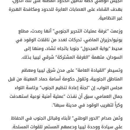
الجيش الوطني خطة لتأمين الحدود المطلة على تلك الدول،
بهدف القضاء على العصابات العابرة للحدود ومكافحة الهجرة
غير النظامية.
وزعمت “غرفة عمليات التحرير الجنوبي” أنها رصدت، مطلع
يونيو/حزيران الماضي، تحركات لعدد من ناقلات الوقود في
محيط “بوابة المجدول” جنوبا باتجاه تشاد، ومنها إلى
السودان، متهمة “الغرفة المشتركة” شرقي ليبيا بذلك.
وتسيطر “القيادة العامة” على مدن شرق ليبيا ومعظم
المناطق الجنوبية، وتقول حكومة أسامة حماد المعينة من قبل
مجلس النواب، إن “لجنة إعادة تنظيم الجنوب” برئاسة اللواء
جمال العمامي، سبق أن نفذت “عملية أمنية نوعية استهدفت
وكراً لتهريب الوقود في مدينة سبها”.
وثمن صدام “الدور الوطني” لأبناء وقبائل الجنوب في الحفاظ
على سيادة ووحدة ليبيا ودعمهم المستمر للقوات المسلحة.