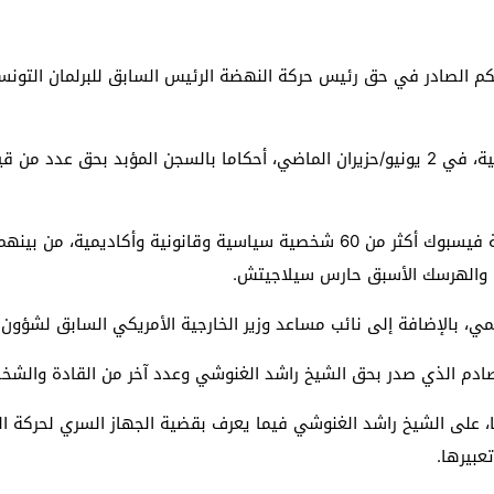
الحكم الصادر في حق رئيس حركة النهضة الرئيس السابق للبرلمان التونس
جاء ذلك في بيان للهيئة، بعد أن أصدرت محكمة تونسية، في 2 يونيو/حزيران الماضي، أحكاما ب
ووقع على البيان الذي نشرته حركة النهضة على منصة فيسبوك أكثر من 60 شخصية س
ة والهرسك الأسبق حارس سيلاجيتش.
، بالإضافة إلى نائب مساعد وزير الخارجية الأمريكي السابق لشؤون 
الصادم الذي صدر بحق الشيخ راشد الغنوشي وعدد آخر من القادة والشخ
: “الحكم بالسجن المؤبد، بالإضافة إلى 30 عاما، على الشيخ راشد الغنوشي فيما يعرف بقضية الج