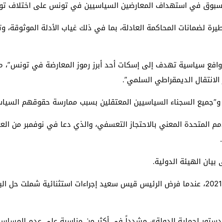
 مسبوق في استهداف المعارضين السياسيين في تونس على اختلاف تو
رة لضمانات المحاكمة العادلة، بما في ذلك غياب الأدلة الموثوقة، 
وافع سياسية تهدف إلى إسكات أحد أبرز رموز المعارضة في تونس”، مشي
الانتقال الديمقراطي السلمي”.
ي و”جميع السجناء السياسيين المعتقلين بسبب ممارسة حقوقهم السياسي
 للأمم المتحدة المعني بالاحتجاز التعسفي، والذي دعا في نوفمبر من 
يان الهيئة الدولية.
وتشهد تونس أزمة سياسية حادة منذ 25 يوليو/تموز 2021، عندما فرض الرئيس قيس سعيد إجراءات
لدستور لحماية الدولة»، مشدداً في أكثر من مناسبة على عدم المساس 