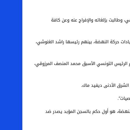
ي، وطالبت بإلغائه والإفراج عنه وعن كافة
السجن المؤبد بحق عدد من قيادات حركة النهضة، بينهم رئيسها راشد الغنوشي،
ياسية وقانونية وأكاديمية، من بينهم الرئيس التونسي الأسبق محمد المنصف المرزوقي،
الشرق الأدنى ديفيد ماك.
صيات”.
هاز السري لحركة النهضة، هو أول حكم بالسجن المؤبد يصدر ضد