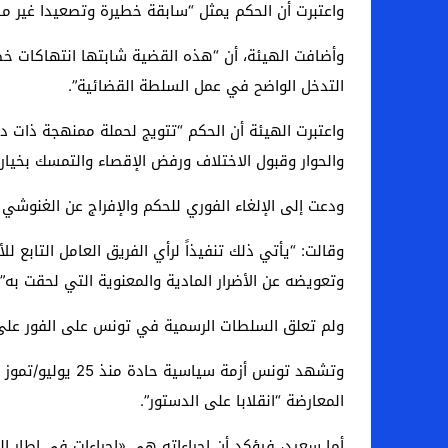
واعتبرت أن الحكم يمثل “سابقة خطيرة وتصعيدا غير
وأضافت الهيئة، أن “هذه القضية شابتها انتهاكات خطي
التدخل الواضح في عمل السلطة القضائية”.
واعتبرت الهيئة أن الحكم “تتويج لحملة ممنهجة ذات د
والحوار وقبول الاختلاف ورفض الإقصاء والتمسك بخيار 
ودعت إلى الإلغاء الفوري للحكم والإفراج عن الغنوش
وقالت: “يأتي ذلك تنفيذاً لرأي الفريق العامل التابع
وتعويضه عن الأضرار المادية والمعنوية التي لحقت به”.
ولم تعلق السلطات الرسمية في تونس على الفور على ب
المعارضة “انقلابا على الدستور”.
أما سعيد، فيؤكد أن إجراءاته هي «إجراءات في إطار ا