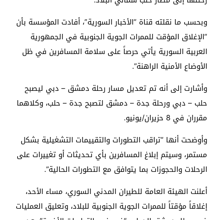
رحلتها إلى مطار حلب شمالي البلاد.
وبحسب ما نقلته قناة “الأخبار السورية”، أفادت المؤسسة بأن
“الإغلاق المؤقت للممرات الجوية الجنوبية في الجمهورية
العربية السورية يأتي حرصاً على سلامة المسافرين في ظل
الأوضاع الأمنية الراهنة”.
وأشارت إلى أنه تم تعديل مسار رحلة دمشق – دبي ليصبح
حلب – دبي ورحلة جدة – دمشق لتصبح جدة – حلب، وكلاهما
مقرران في 8 حزيران/يونيو.
وأوضحت أنها “تراقب التطورات والتقييمات التشغيلية بشكل
مستمر، وسيتم إبلاغ المسافرين بأي تحديثات أو تغييرات على
الرحلات والحجوزات بما يتوافق مع التطورات الحالية”.
أعلنت الهيئة العامة للطيران المدني السوري، مساء الأحد،
إغلاقاً مؤقتاً للممرات الجوية الجنوبية للبلاد، وتعليق العمليات