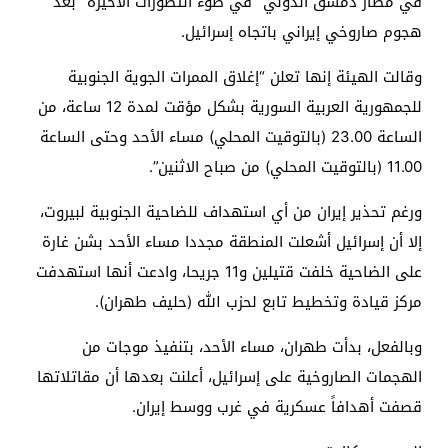
في مطار دمشق الدولي “في ضوء التطورات الأخيرة” بعد
هجوم صاروخي إيراني باتجاه إسرائيل.
وقالت الهيئة إنها تعلن “إغلاق الممرات الجوية الجنوبية
للجمهورية العربية السورية بشكل مؤقت لمدة 12 ساعة، من
الساعة 23.00 (بالتوقيت المحلي) مساء الأحد وحتى الساعة
11.00 (بالتوقيت المحلي) من صباح الاثنين”.
ورغم تحذير إيران من أي استهداف للضاحية الجنوبية لبيروت،
إلا أن إسرائيل أشعلت المنطقة مجددا مساء الأحد بشن غارة
على الضاحية خلفت قتيلين و11 جريحا، وادعت أنها استهدفت
مركز قيادة وتخطيط تابع لحزب الله (حليف طهران).
وبالفعل، بدأت طهران، مساء الأحد، بتنفيذ موجات من
الهجمات الصاروخية على إسرائيل، أعلنت بعدها أن مقاتلاتها
قصفت أهدافاً عسكرية في غرب ووسط إيران.