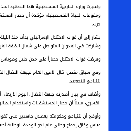
واعتبرت وزارة الخارجية الفلسطينية هذا التصعيد امتد
ومقومات الحياة الفلسطينية، مؤكدة أن حصار المستشف
حرب.
يشار إلى أن قوات الاحتلال الإسرائيلي بدأت منذ الل
وشاركت في العدوان المتواصل على شمال الضفة الغربية
وفرضت قوات الاحتلال حصاراً على مدن جنين وطوباس 
وفي سياق متصل، قال الأمين العام لجبهة النضال الشع
نتنياهو للتصعيد.
وأضاف في بيان أصدرته جبهة النضال، اليوم الأربعاء
القسري، مبيناً أن حصار المستشفيات واستخدام الطائر
وأوضح أن نتنياهو وحكومته يعملان جاهدين على تقويض
عباس وخلق إجماع وطني عام نحو الوحدة الوطنية أصبح أ