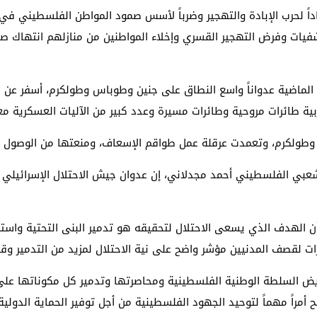
اداً لحرب الإبادة والتهجير وضرباً لأسس صمود المواطن الفلسطيني ف
يات وفرض التهجير القسري وإخلاء المواطنين من منازلهم انتهاك صارخ
يلة الماضية عدواناً واسع النطاق على جنين وطوباس وطولكرم، أسفر عن
 طائرات مروحية وطائرات مسيرة وعدد كبير من الآليات العسكرية معزز
وطولكرم، وتعمدت عرقلة عمل طواقم الإسعاف، ومنعتها من الوصول ل
بي الفلسطيني أحمد مجدلاني، إن عدوان جيش الاحتلال الإسرائيلي عل
، أن الهدف الذي يسعى الاحتلال لتحقيقه هو تدمير البنى التحتية و
ات لقصف المدنيين مؤشر واضح على نية الاحتلال لمزيد من التدمير وقت
 السلطة الوطنية الفلسطينية ومحاصرتها وتدمير كل مكوناتها على ال
مراً مهماً لتوحيد الجهود الفلسطينية من أجل توفير الحماية الدولية 