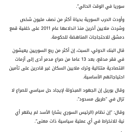
سوريا في الوقت الحالي”.
وأودت الحرب السورية بحياة أكثر من نصف مليون شخص
وشردت ملايين آخرين منذ اندلاعها عام 2011 على خلفية قمع
دمشق للاحتجاجات المناهضة للحكومة.
قال البنك الدولي، السبت، إن أكثر من ربع السوريين يعيشون
في فقر مدقع، بعد 13 عاما من صراع مدمر أدى إلى أزمات
اقتصادية متتالية وترك ملايين السكان غير قادرين على تأمين
احتياجاتهم الأساسية.
وقال بوريل إن الجهود المبذولة لإيجاد حل سياسي للصراع لا
تزال في “طريق مسدود”.
وقال: “إن نظام (الرئيس السوري بشار) الأسد لم يظهر أي
نية للانخراط في أي عملية سياسية ذات معنى”.