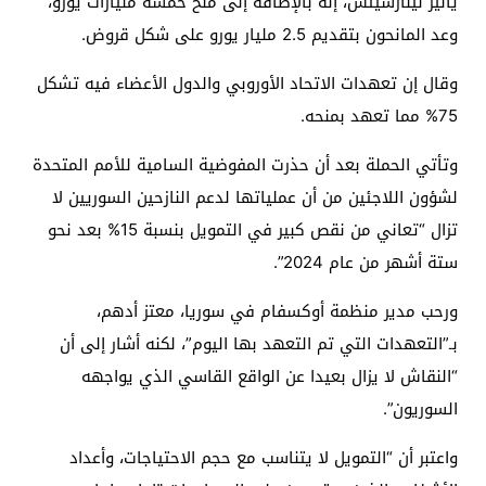
يانيز لينارسيتش، إنه بالإضافة إلى منح خمسة مليارات يورو،
وعد المانحون بتقديم 2.5 مليار يورو على شكل قروض.
وقال إن تعهدات الاتحاد الأوروبي والدول الأعضاء فيه تشكل
75% مما تعهد بمنحه.
وتأتي الحملة بعد أن حذرت المفوضية السامية للأمم المتحدة
لشؤون اللاجئين من أن عملياتها لدعم النازحين السوريين لا
تزال “تعاني من نقص كبير في التمويل بنسبة 15% بعد نحو
ستة أشهر من عام 2024”.
ورحب مدير منظمة أوكسفام في سوريا، معتز أدهم،
بـ”التعهدات التي تم التعهد بها اليوم”، لكنه أشار إلى أن
“النقاش لا يزال بعيدا عن الواقع القاسي الذي يواجهه
السوريون”.
واعتبر أن “التمويل لا يتناسب مع حجم الاحتياجات، وأعداد