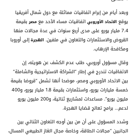
وبعد أيام من إبرام اتفاقيات مماثلة مع دول شمال أفريقيا
يوقع
اتفاقيات مساء الأحد مع
بقيمة
الاتحاد الأوروبي
مصر
7.4 مليار يورو على مدى أربع سنوات في عدة مجالات منها
القروض والاستثمارات والتعاون في ملفين.
إلى أوروبا
الهجرة
ومكافحة الإرهاب.
وقال مسؤول أوروبي، طلب عدم الكشف عن هويته، إن
الاتفاقيات تندرج في إطار “الشراكة الاستراتيجية والشاملة”
بين الاتحاد الأوروبي ومصر، موضحا أنها تشمل “قروضا بقيمة
خمسة مليارات يورو، واستثمارات بقيمة 1.8 مليار يورو، و400
مليون يورو”. مساعدات لمشاريع ثنائية، و200 مليون يورو
لدعم… برامج تعالج قضايا الهجرة.
وشدد المسؤول على أن من بين أوجه التعاون الثنائي بين
الجانبين “مجالات الطاقة، وخاصة مجال الغاز الطبيعي المسال،