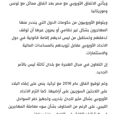
ويأتي الاتفاق الأوروبي مع مصر بعد اتفاق مماثل مع تونس
وموريتانيا.
ويتوقع الأوروبيون من حكومات الدول التي ينحدر منها
المهاجرون بشكل غير نظامي أو يمرون عبرها أن توقف
تدفقهم وتستقبل من ليس لديهم إقامة قانونية في دول
الاتحاد الأوروبي مقابل تزويدهم بالمساعدات المالية
والاستثمارات.
إن التعاون في مجال الهجرة مع بلدان ثالثة ليس بالأمر
الجديد.
وتم توقيع اتفاق عام 2016 مع تركيا، ينص على إبقاء البلاد
على اللاجئين السوريين على أراضيها. كما التزم الاتحاد
الأوروبي بشكل مثير للجدل بتدريب وتجهيز خفر السواحل
الليبي، على الرغم من المخاوف بشأن سوء معاملة المهاجرين
في هذا البلد الغارق في الفوضى منذ سنوات.