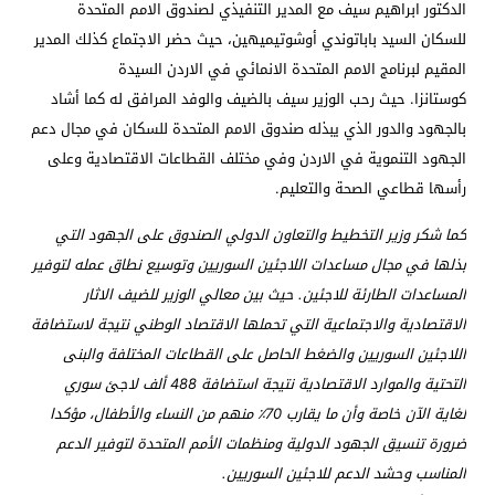
الدكتور ابراهيم سيف مع المدير التنفيذي لصندوق الامم المتحدة
للسكان السيد باباتوندي أوشوتيميهين، حيث حضر الاجتماع كذلك المدير
المقيم لبرنامج الامم المتحدة الانمائي في الاردن السيدة
كوستانزا.
حيث رحب الوزير سيف بالضيف والوفد المرافق له كما أشاد
بالجهود والدور الذي يبذله صندوق الامم المتحدة للسكان في مجال دعم
الجهود التنموية في الاردن وفي مختلف القطاعات الاقتصادية وعلى
رأسها قطاعي الصحة والتعليم.
كما شكر وزير التخطيط والتعاون الدولي الصندوق على الجهود التي
بذلها في مجال مساعدات اللاجئين السوريين وتوسيع نطاق عمله لتوفير
المساعدات الطارئة للاجئين.
حيث بين معالي الوزير للضيف الاثار
الاقتصادية والاجتماعية التي تحملها الاقتصاد الوطني نتيجة لاستضافة
اللاجئين السوريين والضغط الحاصل على القطاعات المختلفة والبنى
التحتية والموارد الاقتصادية نتيجة استضافة 488 ألف لاجئ سوري
لغاية الآن خاصة وأن ما يقارب 70٪ منهم من النساء والأطفال، مؤكدا
ضرورة تنسيق الجهود الدولية ومنظمات الأمم المتحدة لتوفير الدعم
المناسب وحشد الدعم للاجئين السوريين.