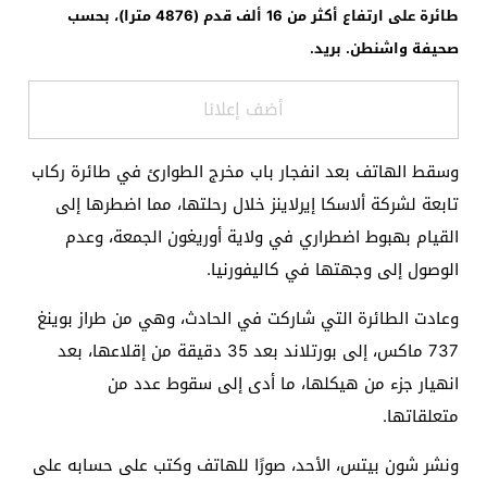
طائرة على ارتفاع أكثر من 16 ألف قدم (4876 مترا)، بحسب
صحيفة واشنطن. بريد.
أضف إعلانا
وسقط الهاتف بعد انفجار باب مخرج الطوارئ في طائرة ركاب
تابعة لشركة ألاسكا إيرلاينز خلال رحلتها، مما اضطرها إلى
القيام بهبوط اضطراري في ولاية أوريغون الجمعة، وعدم
الوصول إلى وجهتها في كاليفورنيا.
وعادت الطائرة التي شاركت في الحادث، وهي من طراز بوينغ
737 ماكس، إلى بورتلاند بعد 35 دقيقة من إقلاعها، بعد
انهيار جزء من هيكلها، ما أدى إلى سقوط عدد من
متعلقاتها.
ونشر شون بيتس، الأحد، صورًا للهاتف وكتب على حسابه على