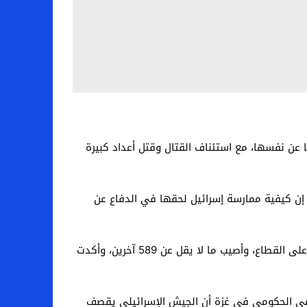
 عن نفسها، مع استئناف القتال وقتل أعداد كبيرة
 إن كيفية ممارسة إسرائيل لحقها في الدفاع عن
وأفادت وزارة الصحة في غزة، السبت، أنه منذ استئناف العمليات القتالية، استشهد 184 فلسطينيا في الهجمات الإسرائيلية على القطاع، وأصيب ما لا يقل عن 589 آخرين، وأكدت
علامي الحكومي في غزة أن الجيش الإسرائيلي يقصف