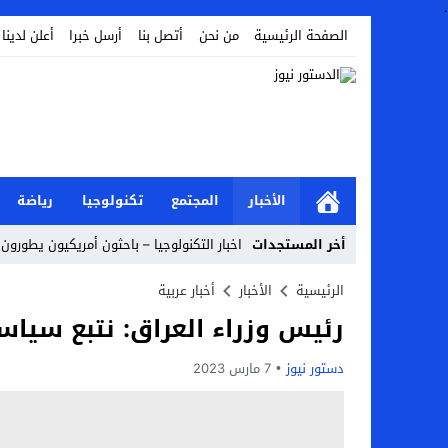
.
الصفحة الرئيسية
من نحن
أتصل بنا
أرسل خبرا
أعلن لدينا
الأخبار
المجتمع
تكنولوجيا
رياضة
أخر المستجدات
اخبار التكنولوجيا – باحثون أمريكيون يطورون 
أخبار الفن – ب الفن – إسعاد يونس: عادل إ
الرئيسية
الأخبار
أخبار عربية
رئيس وزراء العراق: نتبع سياسة
اراء و اقلام الدستور – بعد ست سنوات من انف
مال و اعمال – تراجع السندات الخليجية والم
دستور نيوز
7 مارس 2023
اخبار العرب – الكويت: وفاة عامل نتيجة عد
عالم الجريمة – بالصور: إسبانيا تلغي حالة ال