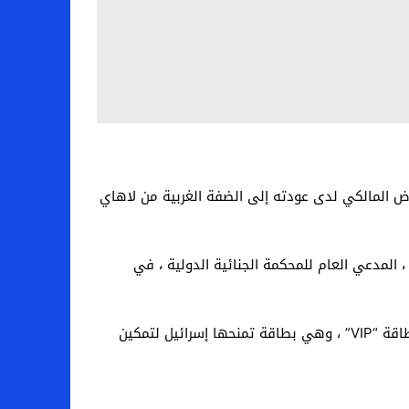
ض المالكي لدى عودته إلى الضفة الغربية من لاهاي
 المدعي العام للمحكمة الجنائية الدولية ، في
ونقل موقع “واللا” الإخباري الإسرائيلي عن مسؤولين إسرائيليين لم يذكر اسمهم قولهم إن زيارة المالكي كانت سبب إلغاء بطاقة “VIP” ، وهي بطاقة تمنحها إسرائيل لتمكين