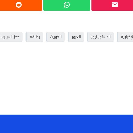
إخبارية
الدستور نيوز
العبور
الكويت
بطاقة
حجز اسر يس