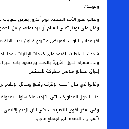
وموحد”.
وطالب مقرر الأمم المتحدة توم أندروز بفرض عقوبات 
وقال على تويتر “على العالم أن يرد بمنعهم من الحصول
أقر مجلس النواب الأمريكي مشروع قانون يدين الانقلاب
شددت السلطات القيود على خدمات الإنترنت ، مما زاد 
وندد سفراء الدول الغربية بالعنف ووصفوه بأنه “غير أ
إحراق مصانع ملابس مملوكة للصينيين.
وقالوا في بيان “حجب الإنترنت وقمع وسائل الإعلام 
حثت الدول المجاورة ، التي التزمت منذ سنوات بمدونة
وفي بعض أقوى التصريحات حتى الآن لزعيم إقليمي ، 
(آسيان) ، الدعوة إلى اجتماع عاجل.