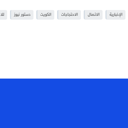
الإخبارية
الاتصال
الاحتجاجات
الكويت
دستور نيوز
للا
ن
أتصل بنا
أرسل خبرا
أعلن لدينا
سياسة الخصوصية
ساه