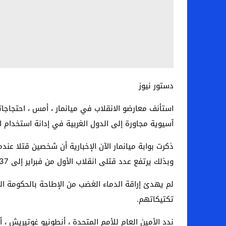
دستور نيوز
استأنف معارضو الانقلاب في ميانمار ، أمس ، احتجاج
آسيوية مجاورة إلى الدول الغربية في إدانة استخدام ال
ذكرت بوابة ميانمار الآن الإخبارية أن شخصين قتلا عند
وبذلك يرتفع عدد قتلى انقلاب الأول من فبراير إلى 237 ، وفقًا لإحصاء أجرته جمعية مساعدة السجناء السياسيين.
لم يهدئ إراقة الدماء الغضب من الإطاحة بالحكومة ا
تكتيكاتهم.
ندد الأمين العام للأمم المتحدة ، أنطونيو غوتيريش 