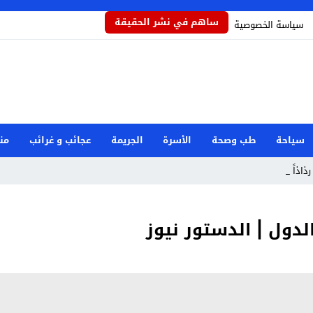
ساهم في نشر الحقيقة
سياسة الخصوصية
سياحة
طب وصحة
الأسرة
الجريمة
عجائب و غرائب
من
رذاذاً يحمي ا_
لدول | الدستور نيوز