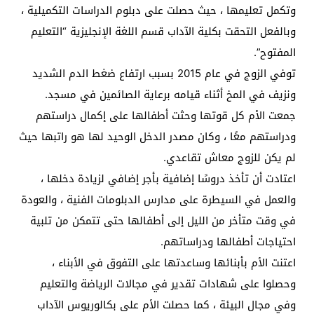
وتكمل تعليمها ، حيث حصلت على دبلوم الدراسات التكميلية ،
وبالفعل التحقت بكلية الآداب قسم اللغة الإنجليزية “التعليم
المفتوح”.
توفي الزوج في عام 2015 بسبب ارتفاع ضغط الدم الشديد
ونزيف في المخ أثناء قيامه برعاية الصائمين في مسجد.
جمعت الأم كل قوتها وحثت أطفالها على إكمال دراستهم
ودراستهم معًا ، وكان مصدر الدخل الوحيد لها هو راتبها حيث
لم يكن للزوج معاش تقاعدي.
اعتادت أن تأخذ دروسًا إضافية بأجر إضافي لزيادة دخلها ،
والعمل في السيطرة على مدارس الدبلومات الفنية ، والعودة
في وقت متأخر من الليل إلى أطفالها حتى تتمكن من تلبية
احتياجات أطفالها ودراساتهم.
اعتنت الأم بأبنائها وساعدتها على التفوق في الأبناء ،
وحصلوا على شهادات تقدير في مجالات الرياضة والتعليم
وفي مجال البيئة ، كما حصلت الأم على بكالوريوس الآداب