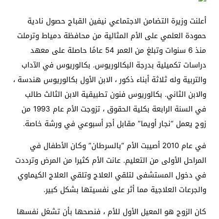
أعلنت وزيرة التضامن الاجتماعي نيفين القباج حصول نادية
حمودة العلمي على الأم المثالية من محافظة دمياط وترملت
منذ 6 سنوات وتبلغ من العمر 54 عامًا حاصلة على معهد
دراسات تكميلية بدرجة البكالوريوس. بكالوريوس في الآداب
والتربية وله ثلاثة أبناء ذكور ، الابن الأول بكالوريوس هندسة ،
والابن الثاني. بكالوريوس فنون تطبيقية الابن الثالث طالب
في السنة الرابعة بكلية الحقوق ، تزوجت الأم عام 1993 من
زوج يعمل “نجار أويما” مقابل أجر أسبوعي في ورشة خاصة.
في عام 2010 أصيبت الأم “بالسرطان” وكان الأطفال في
المراحل الأولى من التعليم. عانت الأم كثيرا من المرض وترددت
في دخول المستشفى لتلقي العلاج وتلقي العلاج الكيماوي
والجرعات العلاجية مما أثر على نفسيتها بشكل كبير.
كان الزوج هو المعيل الأول للأم ، فنصحها بأن تشغل نفسها