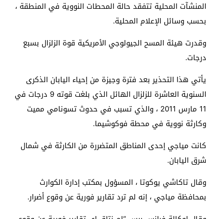
المنشآت المحلية تتفقد حالة المحطات النووية في المنطقة ،
بحسب وسائل الإعلام المحلية.
وقدرت هيئة المسح الجيولوجي الأمريكية قوة الزلزال بسبع
درجات.
يأتي هذا التحذير بعد فترة وجيزة من إحياء اليابان الذكرى
السنوية العاشرة للزلزال الهائل الذي بلغت قوته 9 درجات في
11 مارس 2011 ، والذي تسبب في حدوث تسونامي مميت
وكارثة نووية في محطة فوكوشيما.
كانت مياجي إحدى المناطق المتضررة من الكارثة في شمال
شرق اليابان.
وقال تاكاشي يوكوتا ، المسؤول بمكتب إدارة الكوارث
بمحافظة مياجي ، إنه لم ترد تقارير فورية عن وقوع أضرار.
وقال لوكالة فرانس برس “لم نتلق اي تقارير فورية عن وقوع