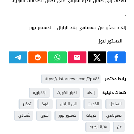
تهدف إلى ضمان قدرة المباني على تحمل الصدمات القوية.
.
إلغاء تحذير من تسونامي بعد الزلزال | الدستور نيوز
– الدستور نيوز
رابط مختصر
كلمات دليلية
إلغاء
اخبار الكويت
الإخبارية
الساحل
الكويت
الى اليابان
بقوة
تحذير
تسونامي
درجات
دستور نيوز
شرق
شمالي
عن
هزة أرضية