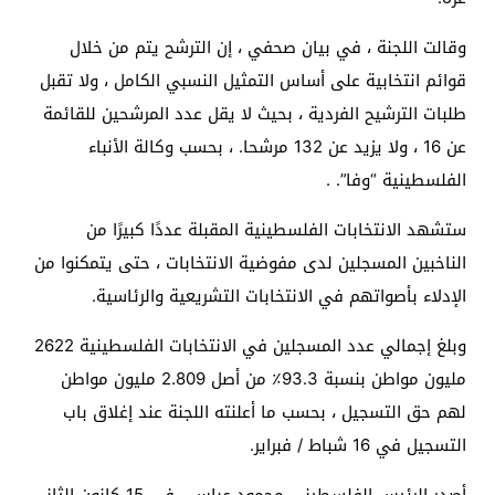
وقالت اللجنة ، في بيان صحفي ، إن الترشح يتم من خلال
قوائم انتخابية على أساس التمثيل النسبي الكامل ، ولا تقبل
طلبات الترشيح الفردية ، بحيث لا يقل عدد المرشحين للقائمة
عن 16 ، ولا يزيد عن 132 مرشحا. ، بحسب وكالة الأنباء
الفلسطينية “وفا”. .
ستشهد الانتخابات الفلسطينية المقبلة عددًا كبيرًا من
الناخبين المسجلين لدى مفوضية الانتخابات ، حتى يتمكنوا من
الإدلاء بأصواتهم في الانتخابات التشريعية والرئاسية.
وبلغ إجمالي عدد المسجلين في الانتخابات الفلسطينية 2622
مليون مواطن بنسبة 93.3٪ من أصل 2.809 مليون مواطن
لهم حق التسجيل ، بحسب ما أعلنته اللجنة عند إغلاق باب
التسجيل في 16 شباط / فبراير.
أصدر الرئيس الفلسطيني محمود عباس ، في 15 كانون الثاني