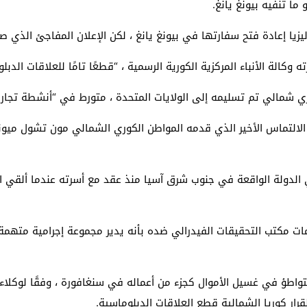
 ما تنفيه بيونغ يانغ.
يزيا إعادة فتح سفارتها في بيونغ يانغ ، لكن الإعلان المفاجئ الذي صد
 وكالة الأنباء المركزية الكورية الرسمية ، “قطعًا تامًا للعلاقات الدبلو
ي شمالي تم تسليمه إلى الولايات المتحدة ، متورط في “أنشطة تجار
 الالتماس الأخير الذي قدمه المواطن الكوري الشمالي مون تشول ميون
ات مكتب التحقيقات الفيدرالي ضده بأنه يدير مجموعة إجرامية متهمة 
واطؤ في غسيل الأموال كجزء من أعماله في سنغافورة ، وفقًا لوكلاء 
لقرار كوريا الشمالية قطع العلاقات الدبلوماسية.