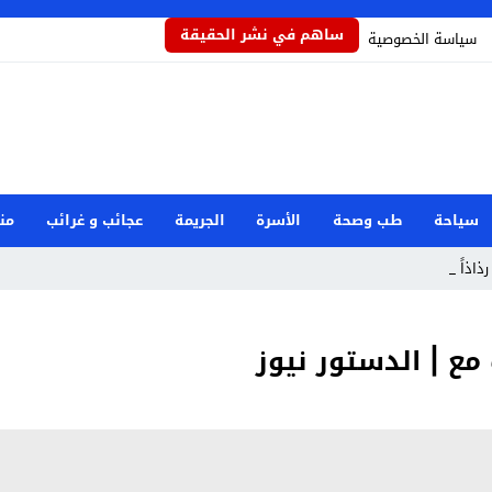
ساهم في نشر الحقيقة
سياسة الخصوصية
سياحة
طب وصحة
الأسرة
الجريمة
عجائب و غرائب
من
رذاذاً يحمي ال _
مع | الدستور نيوز