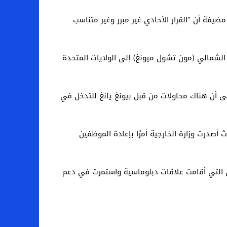
مضيفة أن “القرار الأحادي غير مبرر وغير متناسب
الشمالي (مون تشول ميونغ) إلى الولايات المتحدة
لى أن هناك محاولات من قبل بيونغ يانغ للتدخل في
سيتعين على الحكومة الماليزية إغلاق سفارتها في بيونغ يانغ ، التي تم تعليقها بالفعل منذ عام 2017 ، حيث أصدرت وزارة الخارجية أمرًا بإعادة الموظفين
 1973 ، مضيفة أن ماليزيا كانت من أوائل الدول التي أقامت علاقات دبلوماسية واستمرت في دعم