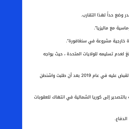
ر وضع حداً لهذا التقارب.
ماسية مع ماليزيا”.
ة خارجية مشروعة في سنغافورة”.
غ لعدم تسليمه للولايات المتحدة ، حيث يواجه
كان مون ، وهو في الخمسينيات من عمره ، يعيش في الدولة الواقعة في جنوب شرق آسيا منذ عقد مع أسرته عندما ألقي القبض عليه في عام 2019 بعد أن طلبت واشنطن
بالتصدير إلى كوريا الشمالية في انتهاك للعقوبات
الدفاع.