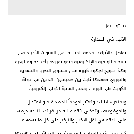
دستور نيوز
الأنباء في الصدارة
تواصل
«الأنباء»
تقدمه المستمر في السنوات الأخيرة في
نسخته الورقية والإلكترونية ونمو توزيعه بأعداده ومتابعيه ،
وهذا تتويج لجهود كبيرة على مستوى التحرير والتسويق
والتوزيع. موقعها ثابت بين صحيفتين رائدتين في دولة
الكويت على الورق ، وتحتل المرتبة الأولى إلكترونياً.
ويفتخر
«الأنباء»
وتعتبر نموذجاً للمصداقية والاعتدال
والموضوعية ، وتحظى بثقة عالية من قرائها نتيجة حرصها
على الدقة في نقل الأخبار والتركيز على كل ما يهمهم.
كما تفخر بثناء القيادة السياسية في الدولة على مهنيتها