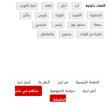
كلمات دليلية
آخر
أعلن
إنهاء
اخبار الكويت
الإخبارية
الكويت
الوزراء
باريس
بتأثير
جمعة
دستور نيوز
رئيس
فرنسي
لفترة من الوقت
مجموع
والمناطق
الصفحة الرئيسية
من نحن
أتصل بنا
أرسل خبرا
أعلن لدينا
سياسة الخصوصية
ساهم في نشر
الحقيقة
الدستور نيوز
© 2026 جميع الحقوق محفوظة.