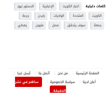
كلمات دليلية
اخبار الكويت
الإخبارية
الدستور نيوز
الكويت
المتحدة
الولايات
بايدن
جرعة
جمعة
سوف يتحقق
مصل
مليون
يعطي
الصفحة الرئيسية
من نحن
أتصل بنا
أرسل خبرا
أعلن لدينا
سياسة الخصوصية
ساهم في نشر
الحقيقة
الدستور نيوز
© 2026 جميع الحقوق محفوظة.
برمجة وتصميم
جوردن هوست