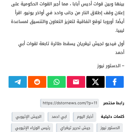
بينها وبين قوات أديس أبابا ، مما أجبر القوات الحكومية على
إعلان وقف إطلاق النار من جانب واحد في أواخر يونيو. اقرأ
أيضًا: أوروبا توقع اتفاقية لتعزيز التعاون والتنسيق لمساعدة
ليبيا.
أول فيديو لجيش تيغريان يسقط طائرة تابعة لقوات أبي
أحمد
– الدستور نيوز
رابط مختصر
كلمات دليلية
أخبار اليوم
ابي احمد
الجيش الإثيوبي
الدستور نيوز
جيش تحرير تيغراي
رئيس الوزراء الإثيوبي