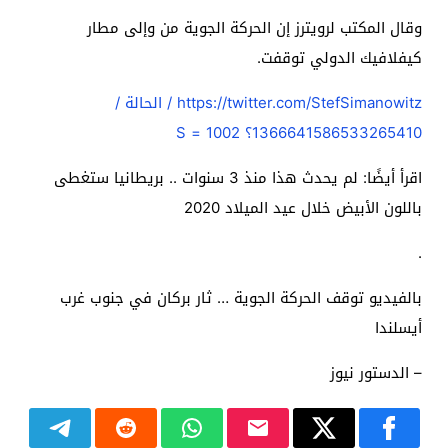
وقال المكتب لرويترز إن الحركة الجوية من وإلى مطار
كيفلافيك الدولي توقفت.
StefSimanowitz / الحالة /
https://twitter.com/
1366641586533265410؟ S = 1002
اقرأ أيضًا: لم يحدث هذا منذ 3 سنوات .. بريطانيا ستغطى
باللون الأبيض خلال عيد الميلاد 2020
.
بالفيديو توقف الحركة الجوية … ثار بركان في جنوب غرب
أيسلندا
– الدستور نيوز