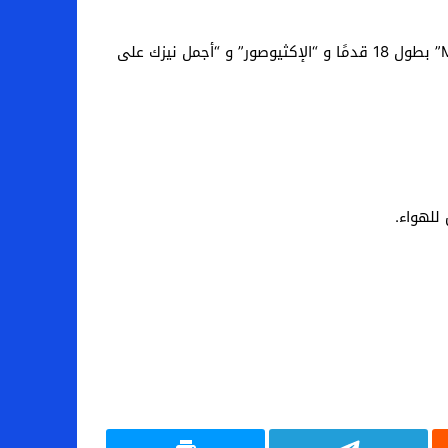
يُباع الناب ، أو “المحيط” ، بمبلغ يصل إلى 70 ألف دولار ، إلى جانب عدد من الأحافير القديمة الأخرى ، بما في ذلك “Musasaur” بطول 18 قدمًا و “الإكثيوصور” و “أجمل نيزك على