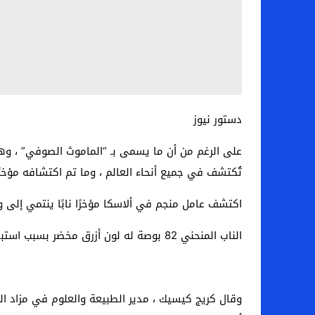
دستور نيوز
على الرغم من أن ما يسمى بـ “الماموث الصوفي” ، وهو أ
تُكتشف في جميع أنحاء العالم ، وما تم اكتشافه مؤخرً
اكتشف عامل منجم في ألاسكا مؤخرًا نابًا ينتمي إلى وحش منذ حوالي 30000 عام ، لكن اللون البني الطبيعي للأسنان الممدودة
الناب المنحني 82 بوصة له لون أزرق مخضر بسبب استبدال الفيفيانيت أثناء عملية التحجر.
وقال كريج كيسيك ، مدير الطبيعة والعلوم في مزاد التر