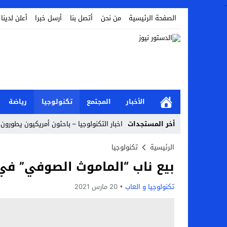
.
الصفحة الرئيسية
من نحن
أتصل بنا
أرسل خبرا
أعلن لدينا
الأخبار
المجتمع
تكنولوجيا
رياضة
أخر المستجدات
اخبار التكنولوجيا – باحثون أمريكيون يطورون 
أخبار الفن – ب الفن – إسعاد يونس: عادل إ
الرئيسية
تكنولوجيا
بيع ناب “الماموث الصوفي” في مزاد بمبل
اراء و اقلام الدستور – بعد ست سنوات من انف
مال و اعمال – تراجع السندات الخليجية والم
تكنولوجيا و العاب
20 مارس 2021
اخبار العرب – الكويت: وفاة عامل نتيجة عد
عالم الجريمة – بالصور: إسبانيا تلغي حالة ال