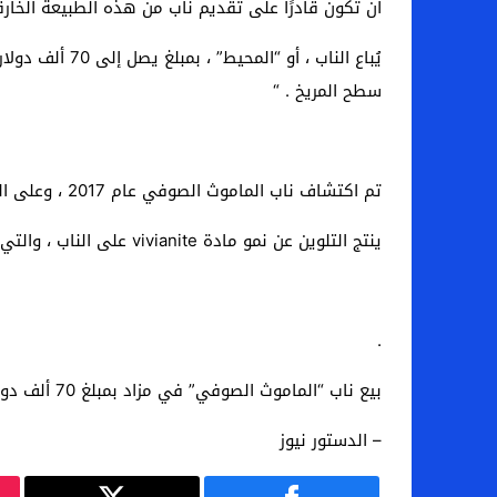
أن تكون قادرًا على تقديم ناب من هذه الطبيعة الخارق
سطح المريخ . “
تم اكتشاف ناب الماموث الصوفي عام 2017 ، وعلى الرغم من قيمته ، إلا أن اللون الأزرق النادر يجعله قطعة رائعة.
ينتج التلوين عن نمو مادة vivianite على الناب ، والتي تبدأ كمعدن صافٍ ، ولكنها تتحول تدريجياً إلى ظلال زرقاء عند التعرض للهواء.
.
بيع ناب “الماموث الصوفي” في مزاد بمبلغ 70 ألف دولار
– الدستور نيوز