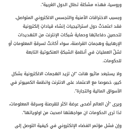
وروسيا، فهذه مشكلة تطال الدول الغربية”.
وبسبب الاختراقات الأمنية والتجسس الالكتروني المتواصل،
فقد اعتمدَتْ دول استراتيجيات إنشاء قياداتٍ إلكترونية
لتحصينِ دفاعاتِها وحماية شبكات الإنترنت من التهديدات
الإرهابيةِ وهجماتِ القراصنة، سواء أكانـَتْ لسرقةِ المعلوماتِ أو
لشلّ العملياتِ في أنظمةِ الشبكةِ العنكبوتيةِ التابعة
للحكومات.
ولا يستبعد ماثيو هانت “ان تزيد الهجمات الالكترونية بشكل
كبير، خصوصا مع الاعتماد على الانترنت وانظمة الكمبيوتر في
الأسواق المالية والتجارة”.
ويرى “أن العالم أضحى عرضة اكثر للقرصنة وسرقة المعلومات،
لذا ترى الحكومات ان مواجهتها اصحبت من اولوياتها”.
وإن فشل مؤتمر الفضاء الإلكتروني في كيفية التوصل إلى