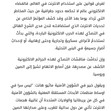
لفرض قوانين على استخدام الانترنت في العالم، فالفضاء
الالكتروني عالم لا تحكمه حدود جغرافية من حيث المخاطر
التي تزداد يوما بعدَ الآخر، وقد كشف المؤتمرُ الخاص عن
تحديات الانترنت الذي استضافـَتـه لندن مدى الشرخِ الهائل
في التصدّي لهذه الحربِ الالكترونيةِ الباردة، والتي بدأتْ
تستخدمُ لأغراض عسكريةٍ وتجارية وحتى إرهابية، أو لإحداثِ
أضرارٍ جسيمةٍ في البنى التحتية.
وإن تحاشَت مناقشات التصدّي لهذه الجرائم الالكترونية
الكشف عن مصدرِها، فإن أصابع الاتهامِ تشيرُ إلى الصين
وروسيا.
ويقول خبير في الشؤون الأمنية ماثيو هانت: “ليس سرا في
اوساط منظمات الأبحاث المستقلة المعنية بالشؤون الأمنية
في كل من بريطانيا والولايات المتحدة أن غالبية هجمات
الانترنت تأتي من دول عدائية للغرب، وعلى صدارتها الصين