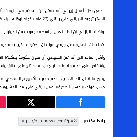
الاستراتيجية الايراني علي رازقي (27 عاما) قوله لوكالة أنباء ‘فارس’ إن ‘آلة زمن السفر’ التي أطلق عليها ‘Aryayek’ يمكن أن تتنبأ بالمستقبل عن طريق أخذ القراءات من لمس المستخدم.
واضاف الرازقي ان الآلة تعمل بواسطة مجموعة من الخوارزم المعقدة وهي 
كما نقلت الصحيفة عن رازقي قوله ان الحكومة الايرانية قادرة
وأشخاص على حد سواء عندما نبلغ مرحلة الانتاج على نطاق واسع
وتابع قائلا ان هذا الاختراع بحجم حقيبة الكمبيوتر الشخصي، 
حسب قوله. وبحسب الصحيفة، عمل رازقي على هذا المشروع منذ 10 سنوات وله 179 اختراع آخر مسجل با
رابط مختصر