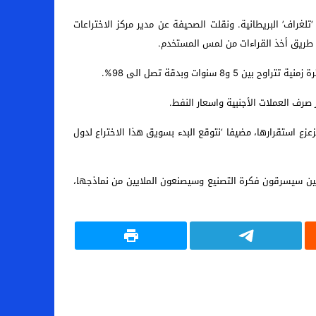
 بآلة تسمح للمستخدمين بالسفر الى المستقبل بما يعادل 8 سنوات، وفقا لصحيفة ‘تلغراف’ البريطانية. ونقلت الصحيفة عن مدير مركز الاختراعات
ت وبدقة تصل الى 98%.
صرف العملات الأجنبية واسعار النفط.
، قادرة على الاستعداد لتحديات يمكن أن تزعزع استقرارها، مضيفا ‘نتوقع البدء بسويق هذا الاختراع لدول
ينيين سيسرقون فكرة التصنيع وسيصنعون الملايين من نماذجها،