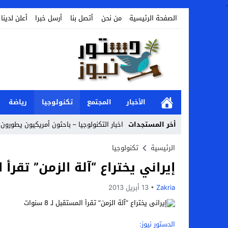
.
الصفحة الرئيسية
من نحن
أتصل بنا
أرسل خبرا
أعلن لدينا
الأخبار
المجتمع
تكنولوجيا
رياضة
أخر المستجدات
اخبار التكنولوجيا – باحثون أمريكيون يطورون ر
Stop
الرئيسية
تكنولوجيا
إيراني يختراع “آلة الزمن” تقرأ المست
Previous
Next
Zakria
13 أبريل 2013
الدستور نيوز: