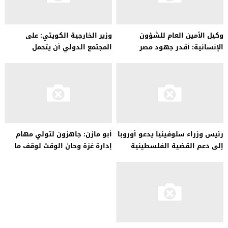
وكيل الأمين العام للشؤون
وزير الخارجية الكويتي: على
الإنسانية: أقدر جهود مصر
المجتمع الدولي أن يتحمل
والأردن في مساعدة الشعب
مسؤوليته في إغاثة أهل غزة
الفلسطيني
رئيس وزراء سلوفينيا يدعو أوروبا
أبو مازن: جاهزون لتولي مهام
إلى دعم القضية الفلسطينية
إدارة غزة وحان الوقت لوقف ما
يتعرض له الشعب