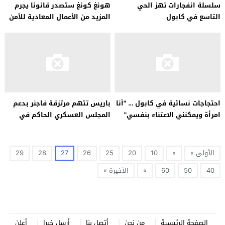
سلسلة انفجارات تهز الحي
هونغ كونغ ستصدر قانونا يجرم
التاسع في كابول
المزيد من الأعمال المعادية للأمن
القومي
احتجاجات نسائية في كابول … "أنا
باريس تتهم مرتزقة فاجنر بدعم
امرأة ويمكنني الاعتناء بنفسي"
المجلس العسكري الحاكم في
مالي
الأولى »
«
10
20
25
26
27
28
29
40
50
60
»
الأخيرة »
الصفحة الرئيسية
من نحن
أتصل بنا
أرسل خبرا
أعلن