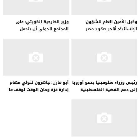
وكيل الأمين العام للشؤون
وزير الخارجية الكويتي: على
الإنسانية: أقدر جهود مصر
المجتمع الدولي أن يتحمل
والأردن في مساعدة الشعب
مسؤوليته في إغاثة أهل غزة
الفلسطيني
رئيس وزراء سلوفينيا يدعو أوروبا
أبو مازن: جاهزون لتولي مهام
إلى دعم القضية الفلسطينية
إدارة غزة وحان الوقت لوقف ما
يتعرض له الشعب