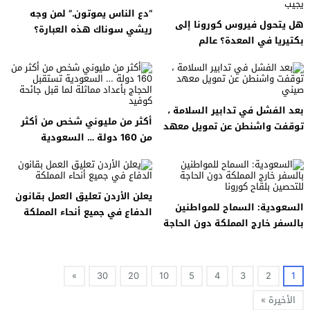
“دع الناس يموتون.” لمن وجه
هل يتحول فيروس كورونا إلى
ريشي سوناك هذه العبارة؟
بكتيريا في المعدة؟ عالم
الفيروسات يجيب
بعد الفشل في تدابير السلامة ،
أكثر من مليوني شخص من أكثر
توقفت واشنطن عن تمويل معهد
من 160 دولة … السعودية
صيني
تستقبل الحجاج بأعداد مماثلة لما
قبل جائحة كوفيد
يعلن الأردن تعليق العمل بقانون
السعودية: السماح للمواطنين
الدفاع في جميع أنحاء المملكة
بالسفر خارج المملكة دون الحاجة
للتحصين بلقاح كورونا
»
30
20
10
5
4
3
2
1
الأخيرة »