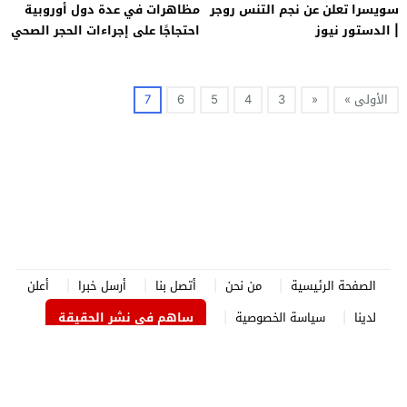
سويسرا تعلن عن نجم التنس روجر
مظاهرات في عدة دول أوروبية
| الدستور نيوز
احتجاجًا على إجراءات الحجر الصحي
الأولى »
«
3
4
5
6
7
الصفحة الرئيسية
من نحن
أتصل بنا
أرسل خبرا
أعلن
لدينا
سياسة الخصوصية
ساهم في نشر الحقيقة
الدستور نيوز
© 2026 جميع الحقوق محفوظة.
برمجة وتصميم
جوردن هوست
.