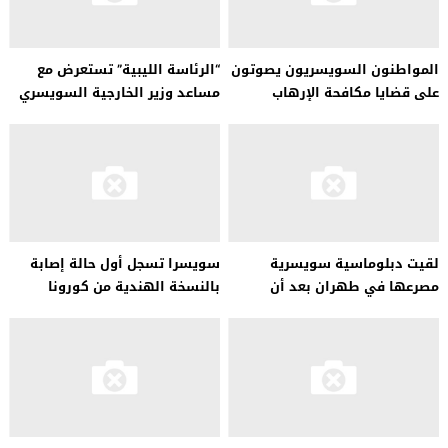
المواطنون السويسريون يصوتون
“الرئاسة الليبية” تستعرض مع
على قضايا مكافحة الإرهاب
مساعد وزير الخارجية السويسري
والمبيدات الزراعية
المصالحة الوطنية
لقيت دبلوماسية سويسرية
سويسرا تسجل أول حالة إصابة
مصرعها في طهران بعد أن
بالنسخة الهندية من كورونا
سقطت من مبنى