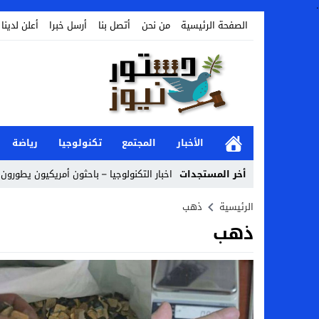
.
الصفحة الرئيسية
من نحن
أتصل بنا
أرسل خبرا
أعلن لدينا
الأخبار
المجتمع
تكنولوجيا
رياضة
أخر المستجدات
اخبار التكنولوجيا – باحثون أمريكيون يطورون 
أخبار الفن – ب الفن – إسعاد يونس: عادل إ
الرئيسية
ذهب
ذهب
اراء و اقلام الدستور – بعد ست سنوات من انف
مال و اعمال – تراجع السندات الخليجية والم
اخبار العرب – الكويت: وفاة عامل نتيجة عد
عالم الجريمة – بالصور: إسبانيا تلغي حالة ال