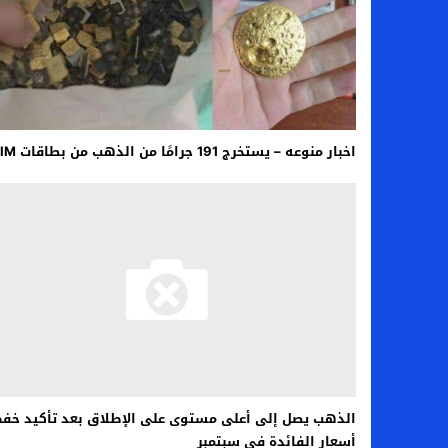
اخبار الرياضة – اليويفا يعقد اجتماعا طارئا
عالم الجريمة – ب الأمن والقضاء – في الصورة
عالم الجريمة – قُتل أربعة مهاجرين غير شرعيين
مال و اعمال – انكماش الاقتصاد السعودي ل
اخبار منوعه – يستخرج 191 جرامًا من الذهب من بطاقات SIM
الذهب يصل إلى أعلى مستوى على الإطلاق بعد تأكيد خف
أسعار الفائدة في سبتمبر