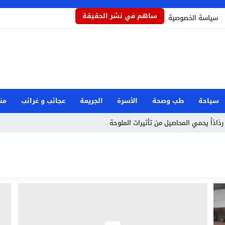
ساهم في نشر الحقيقة
سياسة الخصوصية
سياحة
طب وصحة
الأسرة
الجريمة
عجائب و غرائب
من
رذاذاً يحمي المحاصيل من تأثيرات الملوحة
مام رفض دور البطولة في بكيزة وزغلول
جار مرفأ بيروت: هل العدالة قريبة؟
صرية بعد حادثة دمياط
وان إيراني استهدف شركة صينية
طوارئ الوطنية