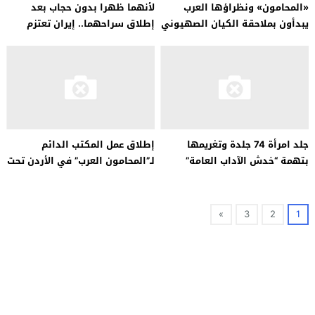
«المحامون» ونظراؤها العرب
لأنهما ظهرا بدون حجاب بعد
يبدأون بملاحقة الكيان الصهيوني
إطلاق سراحهما.. إيران تعتزم
بسبب…
محاكمة صحفيين من جديد
جلد امرأة 74 جلدة وتغريمها
إطلاق عمل المكتب الدائم
بتهمة “خدش الآداب العامة”
لـ”المحامون العرب” في الأردن تحت
لخلعها حجابها
عنوان “فلسطين القضية العادلة”
»
3
2
1