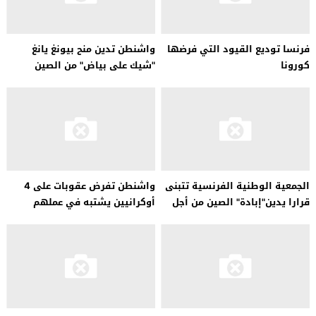
فرنسا توديع القيود التي فرضها
واشنطن تدين منح بيونغ يانغ
كورونا
"شيك على بياض" من الصين
وروسيا
الجمعية الوطنية الفرنسية تتبنى
واشنطن تفرض عقوبات على 4
قرارا يدين"إبادة" الصين من أجل
أوكرانيين يشتبه في عملهم
الأويغور
لصالح المخابرات الروسية