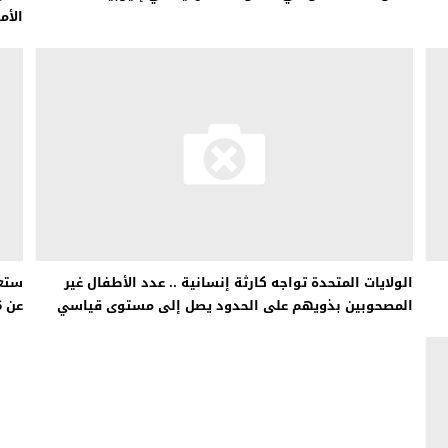
الأم
الولايات المتحدة تواجه كارثة إنسانية .. عدد الأطفال غير
ستعط
المصحوبين بذويهم على الحدود يصل إلى مستوى قياسي
عن 55 عامًا بعد الجرعة الأولى من AstraZeneca