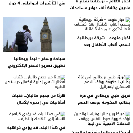
اخبار العالم – بريطانيا تقدم 6
منح التأشيرات لمواطني 4 دول
ملايين و649 ألف دولار مساعدات
طارئة للبنان
اخبار منوعه – شركة بريطانية
تسحب ألعاب الأطفال بعد
اكتشاف أنها تحتوي على مادة
قاتلة
سياحة وسفر – تبدأ بريطانيا
تطبيق تصريح السفر الإلكتروني
الإلزامي للزوار ابتداءً من فبراير
فريق طبي بريطاني في غزة
هربًا من جحيم طالبان.. فتيات
يطالب الحكومة بوقف الدعم
أفغانيات في إدنبرة لإكمال
العسكري لإسرائيل
دراستهن الطبية
في هذا البلد، قد يؤدي كراهية
أميركا وبريطانيا وفرنسا والصين