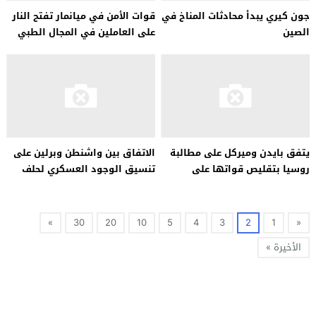
جون كيري يبدأ محادثات المناخ في
قوات الأمن في ميانمار تفتح النار
الصين
على العاملين في المجال الطبي
يتفق بايدن وميركل على مطالبة
الاتفاق بين واشنطن وبرلين على
روسيا بتقليص قواتها على
تنسيق الوجود العسكري لحلف
الحدود الأوكرانية
شمال الأطلسي في أفغانستان
»
30
20
10
5
4
3
2
1
«
الأخيرة »