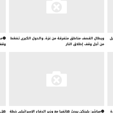
ل
ويطال القصف مناطق متفرقة من غزة، والدول الكبرى تضغط
🔴مب
من أجل وقف إطلاق النار
وقف 
ة
🔴مباشر: بلينكن يبحث هاتفيا مع وزير الدفاع الإسرائيلي خطة
هل س