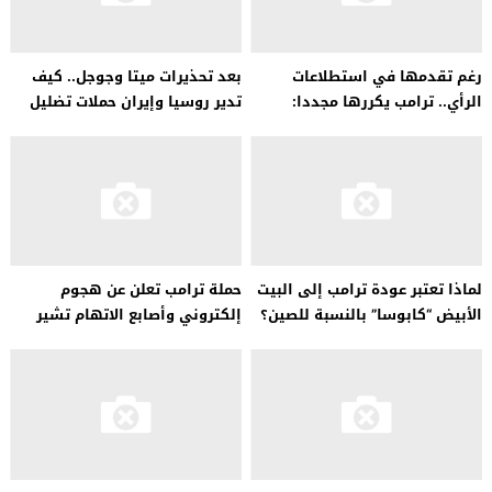
رغم تقدمها في استطلاعات
بعد تحذيرات ميتا وجوجل.. كيف
الرأي.. ترامب يكررها مجددا:
تدير روسيا وإيران حملات تضليل
هزيمة هاريس أسهل من بايدن
بشأن الانتخابات الأمريكية؟
لماذا تعتبر عودة ترامب إلى البيت
حملة ترامب تعلن عن هجوم
الأبيض “كابوسا” بالنسبة للصين؟
إلكتروني وأصابع الاتهام تشير
إلى إيران