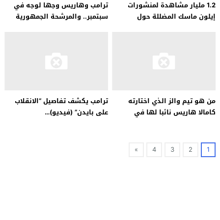
1.2 مليار مشاهدة لمنشورات
ترامب وهاريس وجها لوجه في
إيلون ماسك المضللة حول
سبتمبر.. والمرشحة الجمهورية
الانتخابات الأميركية
تحذر من “حرب عالمية”
من هو تيم والز الذي اختارته
ترامب يكشف تفاصيل “الانقلاب
كامالا هاريس نائبا لها في
على بايدن” (فيديو)…
الانتخابات الأمريكية؟
»
4
3
2
1