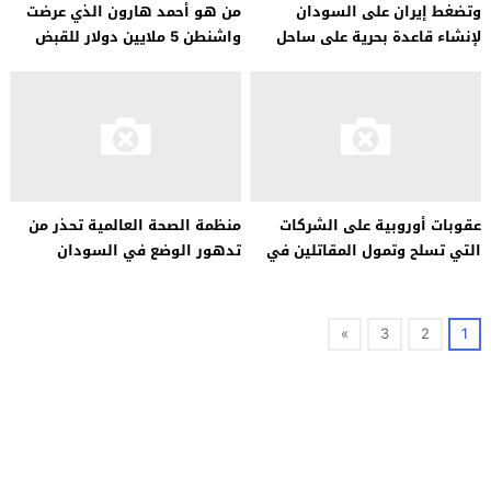
وتضغط إيران على السودان
من هو أحمد هارون الذي عرضت
لإنشاء قاعدة بحرية على ساحل
واشنطن 5 ملايين دولار للقبض
البحر الأحمر، لكن الأخير يرفض
عليه؟
عقوبات أوروبية على الشركات
منظمة الصحة العالمية تحذر من
التي تسلح وتمول المقاتلين في
تدهور الوضع في السودان
السودان
وتؤكد أن الوضع يعيق إنقاذ
الأرواح
»
3
2
1