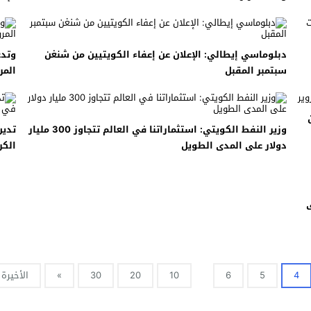
دبلوماسي إيطالي: الإعلان عن إعفاء الكويتيين من شنغن
وتدع
سبتمبر المقبل
المر
وزير النفط الكويتي: استثماراتنا في العالم تتجاوز 300 مليار
تدين
دولار على المدى الطويل
الك
ى
4
5
6
10
20
30
»
الأخيرة 