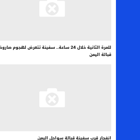
اخبار الرياضة – اليويفا يعقد اجتماعا طارئا
عالم الجريمة – ب الأمن والقضاء – في الصورة
عالم الجريمة – قُتل أربعة مهاجرين غير شرعيين
مال و اعمال – انكماش الاقتصاد السعودي ل
للمرة الثانية خلال 24 ساعة.. سفينة تتعرض لهجوم صار
قبالة اليمن
انفجار قرب سفينة قبالة سواحل اليمن