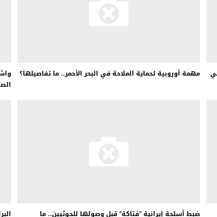
 لبحث خطة الفيفا لبيع حصة في كيان تجاري جديد
: إحباط عمليتين لتهريب مادة الكبتاجون إلى الخليج
 أثناء محاولتهم عبور القناة الإنجليزية باتجاه بريطانيا
لمرة الأولى منذ عامين ونصف
وخي
مهمة أوروبية لحماية الملاحة في البحر الأحمر.. ما تفاصيلها؟
واشن
الص
ضبط أسلحة إيرانية “فتاكة” قبل وصولها للحوثيين.. ما
البر