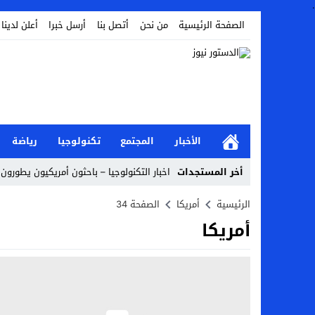
.
الصفحة الرئيسية
من نحن
أتصل بنا
أرسل خبرا
أعلن لدينا
الأخبار
المجتمع
تكنولوجيا
رياضة
أخر المستجدات
اخبار التكنولوجيا – باحثون أمريكيون يطورون 
أخبار الفن – ب الفن – إسعاد يونس: عادل إ
الرئيسية
أمريكا
الصفحة 34
أمريكا
اراء و اقلام الدستور – بعد ست سنوات من انف
مال و اعمال – تراجع السندات الخليجية والم
اخبار العرب – الكويت: وفاة عامل نتيجة عد
عالم الجريمة – بالصور: إسبانيا تلغي حالة ال