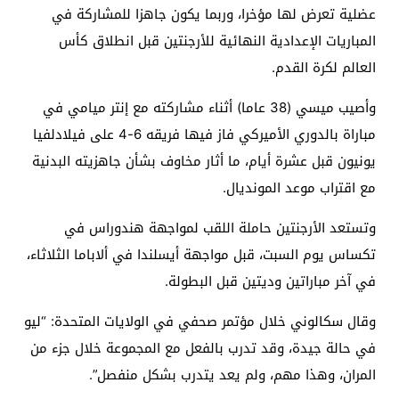
عضلية تعرض لها مؤخرا، وربما يكون جاهزا للمشاركة في
المباريات الإعدادية النهائية للأرجنتين قبل انطلاق كأس
العالم لكرة القدم.
وأصيب ميسي (38 عاما) أثناء مشاركته مع إنتر ميامي في
مباراة بالدوري الأميركي فاز فيها فريقه 6-4 على فيلادلفيا
يونيون قبل عشرة أيام، ما أثار مخاوف بشأن جاهزيته البدنية
مع اقتراب موعد المونديال.
وتستعد الأرجنتين حاملة اللقب لمواجهة هندوراس في
تكساس يوم السبت، قبل مواجهة أيسلندا في ألاباما الثلاثاء،
في آخر مباراتين وديتين قبل البطولة.
وقال سكالوني خلال مؤتمر صحفي في الولايات المتحدة: “ليو
في حالة جيدة، وقد تدرب بالفعل مع المجموعة خلال جزء من
المران، وهذا مهم، ولم يعد يتدرب بشكل منفصل”.