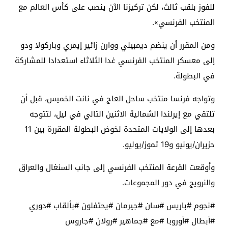
للفوز بلقب ثالث، لكن تركيزنا الآن ينصب على كأس العالم مع
المنتخب الفرنسي».
ومن المقرر أن ينضم ديمبيلي ووارن زائير إيمري وباركولا ودو
إلى معسكر المنتخب الفرنسي غدا الثلاثاء استعدادا للمشاركة
في البطولة.
وتواجه فرنسا منتخب ساحل العاج في نانت الخميس، قبل أن
تلتقي مع إيرلندا الشمالية الاثنين التالي في ليل، لتتوجه
بعدها إلى الولايات المتحدة لخوض البطولة المقررة بين 11
حزيران/يونيو و19 تموز/يوليو.
وأوقعت القرعة المنتخب الفرنسي إلى جانب السنغال والعراق
والنرويج في دور المجموعات.
#نجوم #باريس #سان #جيرمان #يحتفلون #بألقاب #دوري
#أبطال #أوروبا #مع #جماهير #رولان #جاروس