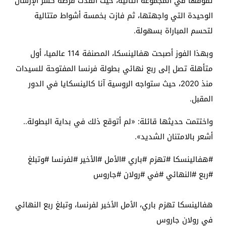
تفوقها في المجموعة الثانية، حيث أنقذت فرصة كسر الإرسال
الوحيدة التي واجهتها، ثم فازت بخمسة أشواط متتالية
لتحسم المباراة بسهولة.
وبهذا الفوز أصبحت هفالينسكا، المصنفة 114 عالميا، أول
متأهلة تصل إلى ربع نهائي بطولة فرنسا المفتوحة للسيدات
منذ 2020، حيث ستواجه الروسية آنا كالينسكايا في الدور
المقبل.
واختتمت حديثها قائلة: «لم أتوقع ذلك في بداية البطولة..
أشعر بالامتنان الشديد».
#هفالينسكا #تهزم #باري #الأمل #الأخير #لفرنسا #وتبلغ
#ربع #النهائي #في #رولان #جاروس
هفالينسكا تهزم باري، الأمل الأخير لفرنسا، وتبلغ ربع النهائي
في رولان جاروس