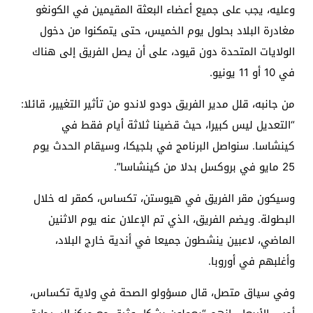
وعليه، يجب على جميع أعضاء البعثة المقيمين في الكونغو
مغادرة البلاد بحلول يوم الخميس، حتى يتمكنوا من دخول
الولايات المتحدة دون قيود، على أن يصل الفريق إلى هناك
في 10 أو 11 يونيو.
من جانبه، قلل مدير الفريق دودو لاندو من تأثير التغيير، قائلا:
“التعديل ليس كبيرا، حيث قضينا ثلاثة أيام فقط في
كينشاسا. سنواصل البرنامج في بلجيكا، وسيقام الحدث يوم
25 مايو في بروكسل بدلا من كينشاسا”.
وسيكون مقر الفريق في هيوستن، تكساس، كمقر له خلال
البطولة. ويضم الفريق، الذي تم الإعلان عنه يوم الاثنين
الماضي، لاعبين ينشطون جميعا في أندية خارج البلاد،
وأغلبهم في أوروبا.
وفي سياق متصل، قال مسؤولو الصحة في ولاية تكساس،