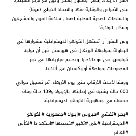
أمس الأربعاء، إنهم “يعملون بشكل وثيق مع مركز السيطرة
على الأمراض والوقاية منها والاتحاد الدولي (فيفا)
والسلطات الصحية المحلية لضمان سلامة الفرق والمشجعين
وسكان الولاية”.
ومن المقرر أن تستهل الكونغو الديمقراطية مشوارها في
البطولة بمواجهة البرتغال في هيوستن، قبل أن تواجه
كولومبيا في غوادالاخارا، وتختتم مبارياتها في دور
المجموعات بمواجهة أوزبكستان في أتلانتا.
ووفقا لأحدث الأرقام، حتى يوم الأربعاء، تم تسجيل حوالي
600 حالة يشتبه في إصابتها بالإيبولا و139 حالة وفاة
محتملة في جمهورية الكونغو الديمقراطية.
#يجبر #تفشي #فيروس #إيبولا #جمهورية #الكونغو
#الديمقراطية #على #تغيير #خططها #استعدادا #لكأس
#العالم